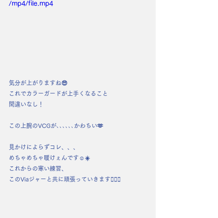
/mp4/file.mp4
気分が上がりますね😎
これでカラーガードが上手くなること
間違いなし！
この上腕のVCGが､､､､､､かわちい🫶
見かけによらずコレ、、、
めちゃめちゃ暖けぇんです☺️☀️
これからの寒い練習、
このViaジャーと共に頑張っていきます❤️‍🔥💪