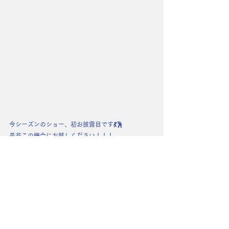
今シーズンのショー、初お披露目です💃🕺
是非この機会にお越しください！！！
⏱‪出演日時
12月28日（土）13時54分頃
※前後する可能性がございます
🎫チケット情報
【予選ラウンド】当日券のみ一般：1,000円
（中学生以下、無料）
販売開始時刻：9時