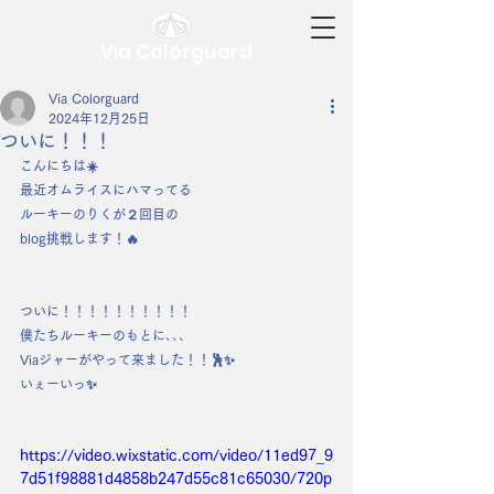
Via Colorguard
Via Colorguard
2024年12月25日
ついに！！！
こんにちは☀️
最近オムライスにハマってる
ルーキーのりくが２回目の
blog挑戦します！🔥
ついに！！！！！！！！！！
僕たちルーキーのもとに､､､
Viaジャーがやって来ました！！🕺✨
いぇーいっ✨
https://video.wixstatic.com/video/11ed97_9
7d51f98881d4858b247d55c81c65030/720p