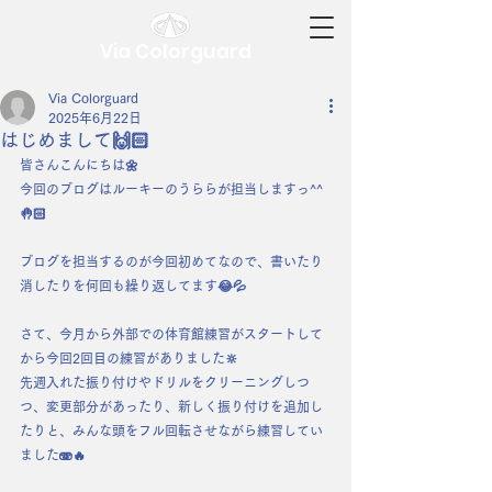
Via Colorguard
Via Colorguard
2025年6月22日
はじめまして🙌🏻
皆さんこんにちは🌼
今回のブログはルーキーのうららが担当しますっ^^
🤚🏻
ブログを担当するのが今回初めてなので、書いたり
消したりを何回も繰り返してます😂💦
さて、今月から外部での体育館練習がスタートして
から今回2回目の練習がありました🔆
先週入れた振り付けやドリルをクリーニングしつ
つ、変更部分があったり、新しく振り付けを追加し
たりと、みんな頭をフル回転させながら練習してい
ました🫨🔥