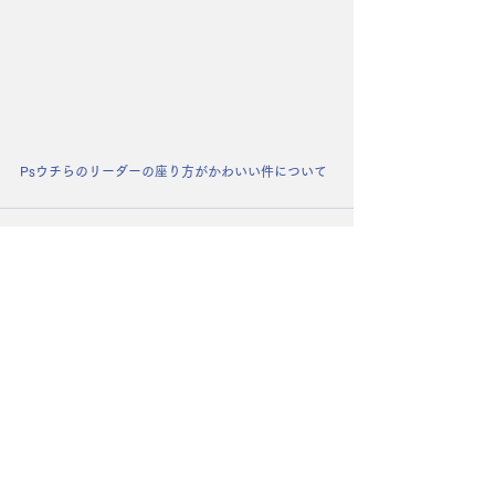
Psウチらのリーダーの座り方がかわいい件について
コメント
コメントを追加…