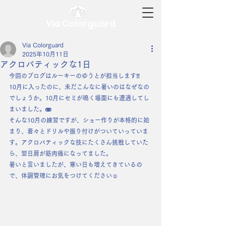
Via Colorguard
Via Colorguard
2025年10月11日
アクロバティックな1日
今回のブログはルーキーのゆうとが担当します‼︎
10月に入ったのに、未だこんなに暑いのはなぜなの
でしょうか。10月にセミが鳴く場面にも遭遇してし
まいました。🫨
そんな10月の練習ですが、ショー作りが本格的に始
まり、着々とドリルや振り付けがついていっていま
す。アクロバティックな技にたくさん挑戦していた
ら、翌日肩が筋肉痛になってました。
暑いと言いましたが、寒い日も増えてきているの
で、体調管理にお気をつけてください☺︎