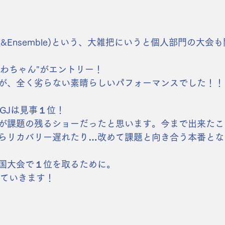
vidual&Ensemble)という、大雑把にいうと個人部門の大
"にわちゃん"がエントリー！
が、全く劣らない素晴らしいパフォーマンスでした！！
WGJは見事１位！
が課題の残るショーだったと思います。今まで出来たこ
らリカバリー遅れたり…改めて課題と向き合う本番とな
国大会で１位を取るために。
していきます！