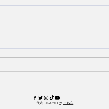
​代表TUNA.のHPは
こちら