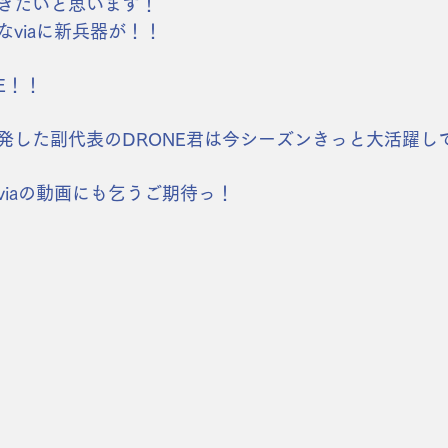
きたいと思います！
viaに新兵器が！！
E！！
発した副代表のDRONE君は今シーズンきっと大活躍し
viaの動画にも乞うご期待っ！