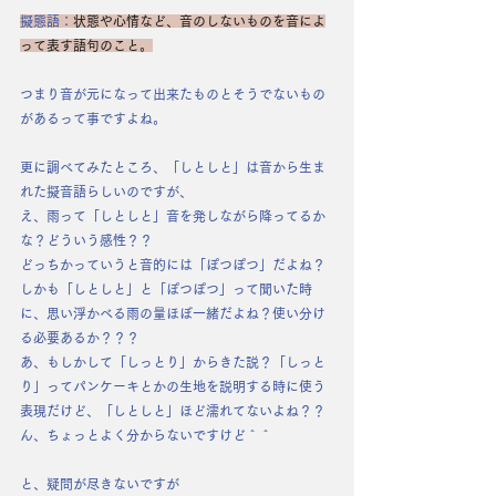
擬態語：
状態や心情など、音のしないものを音によ
って表す語句のこと。
つまり音が元になって出来たものとそうでないもの
があるって事ですよね。
更に調べてみたところ、「しとしと」は音から生ま
れた擬音語らしいのですが、
え、雨って「しとしと」音を発しながら降ってるか
な？どういう感性？？
どっちかっていうと音的には「ぽつぽつ」だよね？
しかも「しとしと」と「ぽつぽつ」って聞いた時
に、思い浮かべる雨の量ほぼ一緒だよね？使い分け
る必要あるか？？？
あ、もしかして「しっとり」からきた説？「しっと
り」ってパンケーキとかの生地を説明する時に使う
表現だけど、「しとしと」ほど濡れてないよね？？
ん、ちょっとよく分からないですけど＾＾
と、疑問が尽きないですが