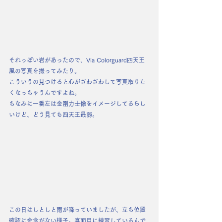
それっぽい岩があったので、Via Colorguard四天王
風の写真を撮ってみたり。
こういうの見つけると心がざわざわして写真取りた
くなっちゃうんですよね。
ちなみに一番左は金剛力士像をイメージしてるらし
いけど、どう見ても四天王最弱。
この日はしとしと雨が降っていましたが、立ち位置
確認に余念がない様子。真面目に練習しているんで