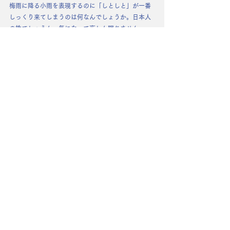
梅雨に降る小雨を表現するのに「しとしと」が一番
しっくり来てしまうのは何なんでしょうか。日本人
の性でしょうか。気になって夜しか眠れません。
________________________
Via Colorguardでは旗をブンブンしたりライフルを
くるくるしたりしてみんなでワイワイしながら活動
しています。カラーガードという競技の発展を目指
し、じわじわと、しかしどんどん活動の幅を広げて
います。新しく入ったメンバーもメキメキと上達し
ており、今シーズンも皆さんの心をキュンキュンさ
せるショーを着々と作っています。ワクワクしてお
まちください！それでは！