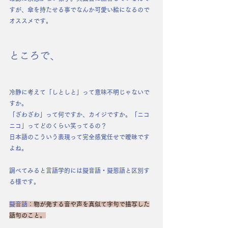
すが、傘を持たせる事でなんか可愛い絵になるので
オススメです。
ところで、
冷静に考えて「しとしと」って意味不明じゃないで
すか。
「ざわざわ」って何ですか、カイジですか。「ニコ
ニコ」ってどのくらい笑ってるの？
日本語のこういう表現って完全感覚任せで曖昧です
よね。
調べてみると言語学的には擬音語・擬態語と区別す
る様です。
擬音語：
物が発する音や
声
を
真似
て字句で描写した
語
句のこと。