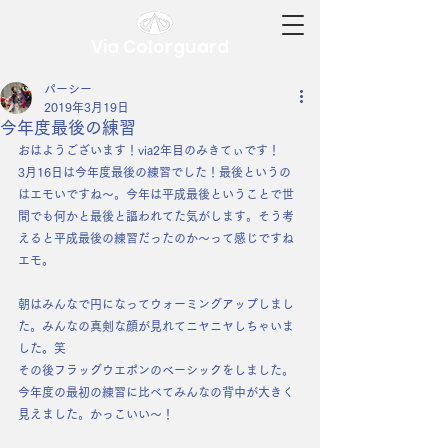
Via Colorguard
パーシー
2019年3月19日
今年度最後の練習
おはようございます！via2年目のみきてぃです！
3月16日は今年度最後の練習でした！最後というの
はエモいですね〜。今年は平成最後ということで世
間でも何かと最後と謳われてた気がします。そう考
えると平成最後の練習だったのか〜って感じですね
エモ。
朝はみんなで円になってウォーミングアップしまし
た。みんなの真剣な顔が見れてニヤニヤしちゃいま
した。笑
その後フラッグウエポンのベーシックをしました。
今年度の最初の練習に比べてみんなの背中が大きく
見えました。かっこいい〜！