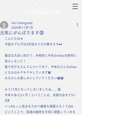
Via Colorguard
Via Colorguard
2024年11月1日
元気にがんばります😗
こんにちは🔅
今回のブログは2年目のリオが書きます👀
最近は大会に向けて、本格的に今年のshowの制作に
突入しました！
振り付けもどんどんついてきて、今年はどんなshow
になるのかドキドキしています💓
みなさんも楽しみにしていてください😆😆
もう11月になってしまいましたね、、😑
今年もあと2ヶ月！ということは、全国大会まで3ヶ
月⁉️
ハッ‼️もっと気合を入れて練習を頑張らなくては‼️
ということで、毎週の練習を大切に頑張っていきま