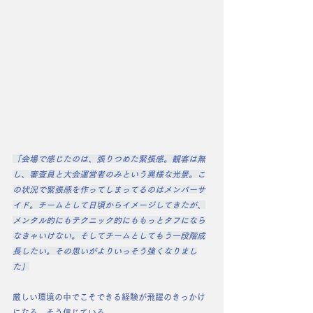
「会場で感じたのは、張りつめた緊張感。観客は無
し、審査員と大会運営者のみという異様な光景。こ
の状況で緊張感を作ってしまってるのはメンバーサ
イド。チームとして日頃からイメージしてきたが、
メンタル的にもテクニック的にももっとタフになら
なきゃいけない。そしてチームとしてもう一段階成
長したい。その思いがよりいっそう強くなりまし
た」
厳しい環境の中でこそできる経験が飛躍のきっかけ
になる。そう信じている。