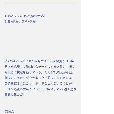
TUNA. / Via Colorguard代表
記者=綱島、文章=綱島
Via Colorguard代表の立場でチームを背負うTUNA. 
日本を代表して絶対的なチームにすると誓い、様々
な現場で挑戦を続けている。そんなTUNA.が今回、
代表としての気づきがあったと語ってくれたのは、
先週開催されたカラーガード全国大会。この日がシ
ーズン最後の大会となったTUNA.は、Viaを引き連れ
果敢に挑んだ。
TUNA.