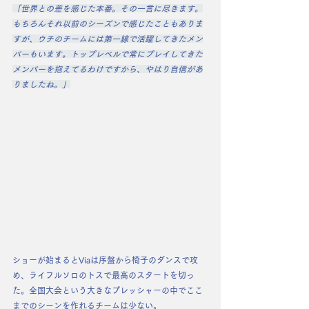
「世界との差を感じた本番。その一言に尽きます。
もちろんそれ以前のシーズンで感じたこともありま
すが、ウチのチームには第一線で活躍してきたメン
バーもいます。トップレベルで常にプレイしてきた
メンバーを抱えてるわけですから、やはり自信があ
りましたね。」
ショーが始まるとViaは序盤から椅子のダンスで攻
め、ライフルソロのトスで最高のスタートを切っ
た。全国大会という大きなプレッシャーの中でここ
までのシーンを作れるチームは少ない。