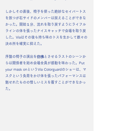
しかしその直後、椅子を使った絶妙なセイバートス
を放つが右サイドのメンバーは捉えることができな
かった。開始１分、流れを取り戻すようにライフル
ラインの体を張ったナイスキャッチで会場を取り戻
した。Viaはその後も持ち味のトスを生かして数々の
決め所を確実に抑えた。
序盤の椅子の演出を彷彿とさせるラストのシーンか
らは関係者を始め会場全員が感動を味わった。Put 
your mask onというVia Colorguardのショーは、マ
スクという負荷をかけ体を張ったパフォーマンスは
魅せれたものの惜しいミスを覆すことができなかっ
た。