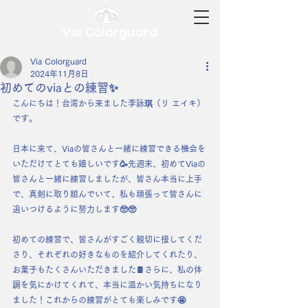
Via Colorguard
Via Colorguard
2024年11月8日
初めてのviaとの練習✨
こんにちは！台湾から来ました李詠琪（リ エイキ）
です。
日本に来て、Viaの皆さんと一緒に練習できる機会を
いただけてとても嬉しいです🥳先週末、初めてViaの
皆さんと一緒に練習しましたが、皆さん本当に上手
で、真剣に取り組んでいて、私も頑張って皆さんに
追いつけるように努力します🥺🥺
初めての練習で、皆さんがすごく親切に接してくだ
さり、それぞれの好きなものを紹介してくれたり、
お菓子もたくさんいただきました🍫さらに、私の体
調を気にかけてくれて、本当に温かい気持ちになり
ました！これからの練習がとても楽しみです🤩