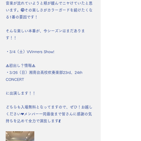
音楽が流れていようと頬が緩んでニヤけていたと思
います。🤭その楽しさがカラーガードを続けたくな
る1番の要因です！
そんな楽しい本番が、今シーズンはまだありま
す！！
・3/4（土）VVinners Show!
⚠️初出し？情報⚠️
・3/26（日）湘南台高校吹奏楽部23rd、24th 
CONCERT
に出演します！！
どちらも入場無料となってますので、ぜひ！お越し
ください❤メンバー一同最後まで皆さんに感謝の気
持ちを込めて全力で演技します💃