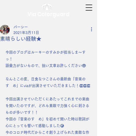
Via Colorguard
パーシー
2021年3月11日
素晴らしい経験★
今回のブログはルーキーのすみかが担当しま〜す
っ！
語彙力がないもので、拙い文章お許しください🥺
なんとこの度、日食なつこさんの最新曲「音楽の
すゝめ」にviaが出演させていただきました！👏👏👏
今回出演させていただくにあたってこれまでの楽曲
を聞いたのですが、どれも素敵で力強く心に刺さる
ものが多いです！！
今回の「音楽のすゝめ」を初めて聞いた時は歌詞が
心にとっても響いて感動しました🥲
今のコロナ時代だからこそ創り上げられた素敵な作