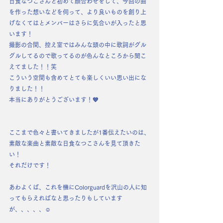
日食なつこさんと初めて顔合わせをして、今回の曲
を作った想いなどを伺って、より良いものを創り上
げなくてはとメンバーはさらに気合いが入ったと思
います！
撮影の合間、控え室ではみんな頭の中に歌詞がグル
グルしてるので歌ってるのが色んなところから聞こ
えてました！！笑
こういう空間も含めてとても楽しくいい思い出にな
りました！！
本当にありがとうございます！💙
ここまで色々と書いてきましたが1番伝えたいのは、
素敵な楽曲と素敵な日食なつこさんを見て頂きた
い！
それだけです！
あわよくば、これを機にColorguardを沢山の人に知
ってもらえればなと思ったりもしています
が、、、、、☺️