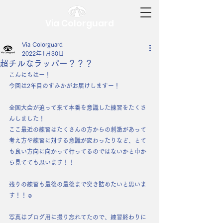
Via Colorguard
Via Colorguard
2022年1月30日
超チルなラッパー？？？
こんにちはー！
今回は2年目のすみかがお届けしますー！
全国大会が迫って来て本番を意識した練習をたくさ
んしました！
ここ最近の練習はたくさんの方からの刺激があって
考え方や練習に対する意識が変わったりなど、とて
も良い方向に向かって行ってるのではないかと中か
ら見てても思います！！
残りの練習も最後の最後まで突き詰めたいと思いま
す！！☺️
写真はブログ用に撮り忘れてたので、練習終わりに