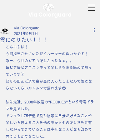
Via Colorguard
Via Colorguard
2021年9月1日
雲にのりたい！！！
こんにちは！
今回担当させていただくルーキーのゆいかです！
あー、今回のビアも楽しかったなぁ。。
毎ビア毎ビア↑こうやって楽しさを噛み締めて帰っ
ています笑
帰りの田んぼ道で虫が鼻に入ったことなんて気にな
らないくらいルンルンで帰れます😙
私は最近、2008年放送の”ROOKIES”という青春ドラ
マを見ました。
ドラマを1.75倍速で見た感想は自分が好きなことや
楽しいと思えることを他の誰かとその楽しさを共有
しながらできていることは幸せなことだなと改めて
思うことができました。