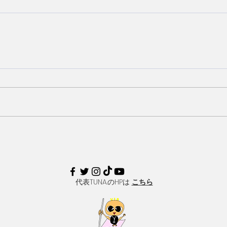
​代表TUNA.のHPは
こちら