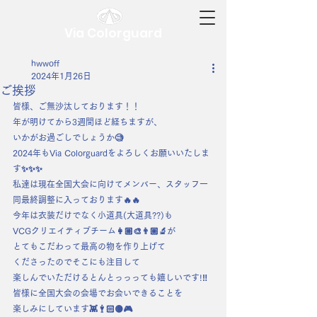
Via Colorguard
hwwoff
2024年1月26日
ご挨拶
皆様、ご無沙汰しております！！
年が明けてから3週間ほど経ちますが、
いかがお過ごしでしょうか🧐
2024年もVia Colorguardをよろしくお願いいたしま
す✨✨✨
私達は現在全国大会に向けてメンバー、スタッフ一
同最終調整に入っております🔥🔥
今年は衣装だけでなく小道具(大道具??)も
VCGクリエイティブチーム👩🏼‍🎨👨🏼‍🔬が
とてもこだわって最高の物を作り上げて
くださったのでそこにも注目して
楽しんでいただけるとんとっっっても嬉しいです!‼
皆様に全国大会の会場でお会いできることを
楽しみにしています👾🕴🏻🟡🎮