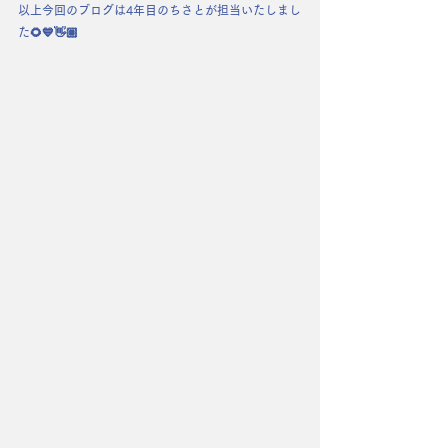
以上今回のブログは4年目のちさとが担当いたしまし
た🌻💙👋🏽