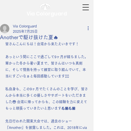
Via Colorguard
Via Colorguard
2025年7月25日
Anotherで駆け抜けた夏🔥
皆さんこんにちは！台湾から来たえいきです！
あっという間にここで過ごして9ヶ月が経ちました。
寒かった冬から暑い夏まで、皆さんはいつも真剣
に、そして情熱を持って練習に取り組んでいて、本
当にすごいなぁと毎回感動しています❤️‍🔥
私自身も、この9ヶ月でたくさんのことを学び、皆さ
んから本当に多くの優しさやサポートをいただきま
した🥹 台湾に帰ってからも、この経験を力に変えて
もっと頑張っていきたいと思います💪🏼💪🏼
先日行われた関東大会では、過去のショー
『Another』を披露しました。これは、2018年にvia