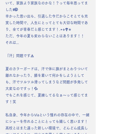
いて、家族より家族なのかな！？って毎年思ってま
したꉂ🤭
辛かった思い出も、引退した今だからこそとても充
実した時間で、人生にとってとても大切な時間であ
り、全てが青春だと感じてます！.⋆⟡🎐⭐️
ただ、今年の夏も変わらないことはあります！！
それは...
「汗」問題です⚠️
夏のカラーガードは、汗で体に旗がまとわりついて
離れなかったり、膝を着いて何かをしようとして
も、汗でツルツル滑ってしまうなど問題が多発して
大変なのですっ！💦
でもこれを感じて、夏練してるなぁ〜って感じてま
す！笑
私自身、今年からViaという憧れの存在の中で、一緒
にショーを作れることにとっても嬉しく思います！
高校とはまた違った新しい環境で、どんどん成長し