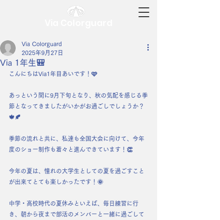
Via Colorguard
Via Colorguard
2025年9月27日
Via 1年生🎒
こんにちはVia1年目あいです！🩷
あっという間に9月下旬となり、秋の気配を感じる季
節となってきましたがいかがお過ごしでしょうか？
🍁🍂
季節の流れと共に、私達も全国大会に向けて、今年
度のショー制作も着々と進んできています！👏
今年の夏は、憧れの大学生としての夏を過ごすこと
が出来てとても楽しかったです！🌞
中学・高校時代の夏休みといえば、毎日練習に行
き、朝から夜まで部活のメンバーと一緒に過ごして