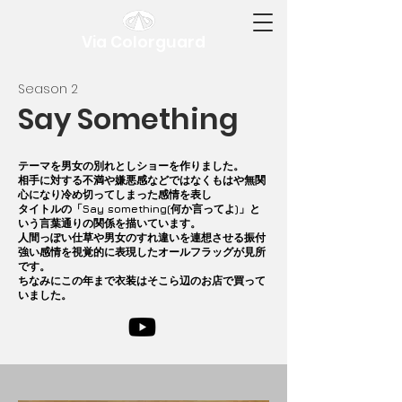
Via Colorguard
​Season 2
Say Something
テーマを男女の別れとしショーを作りました。
相手に対する不満や嫌悪感などではなく
もはや無関
心になり冷め切ってしまった感情を表し
タイトルの「Say something(何か言ってよ)」
と
いう言葉通りの関係を描いています。
人間っぽい仕草や男女のすれ違いを連想させる振付
強い感情を視覚的に表現したオールフラッグが見所
です。
ちなみにこの年まで衣装はそこら辺のお店で買って
いました。