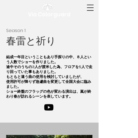
Via Colorguard
​Season 1
​春雷と祈り
結成一年目ということもあり手探りの中、
８人とい
う人数でショーを作りました。
途中そのうちの3人が渡米した為、フロア
を5人で
走
り回っていた事もありました。
もともと違う曲の使用を検討していましたが、
使用許可が降りず急遽曲を変更して全国大会に臨み
ました。
ショー終盤のフラッグの色が変わる演出は、
嵐が終
わり春が訪れるシーンを表しています。