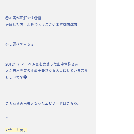
②の馬が正解です👏🏻
正解した方　おめでとうございます👏🏻👏🏻
少し調べてみると
2012年にノーベル賞を受賞した山中伸弥さん
とか吉本興業の小藪千豊さんも大事にしている言葉
らしいです🤭
ことわざの由来となったエピソードはこちら。
↓
むかーし昔、