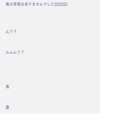
馬の写真はありませんでした🙇🏻‍♀️🙇🏻‍♀️
ん？？
んんん？？
馬　
鹿
馬鹿?🤭