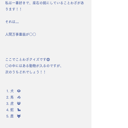
私は一番好きで、座右の銘にしていることわざがあ
ります！！
それは…
人間万事塞翁が○○
ここでことわざクイズです😊
○の中にはある動物が入るのですが、
次のうちどれでしょう！！
 1. 犬　🐶
 2. 馬　🐴
 3. 虎　🐯
 4. 蛇　🐍
 5. 鹿　🦌