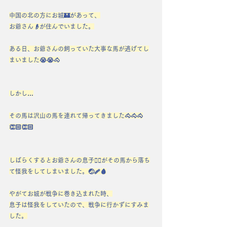
中国の北の方にお城🏰があって、
お爺さん👴が住んでいました。
ある日、お爺さんの飼っていた大事な馬が逃げてし
まいました😭😭🐴
しかし…
その馬は沢山の馬を連れて帰ってきました🐴🐴🐴
👏🏻👏🏻
しばらくするとお爺さんの息子🙋‍♂️がその馬から落ち
て怪我をしてしまいました。🤕🩹🩸
やがてお城が戦争に巻き込まれた時、
息子は怪我をしていたので、戦争に行かずにすみま
した。