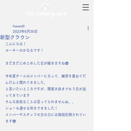
Via Colorguard
hwwoff
2023年6月30日
新型クラウン
こんにちは！
ルーキーのかなるです！
まだまだじめじめした日が続きますね😵
今年度チームのメンバーになって、練習を重ねてだ
んだんと慣れてきました、
と言いたいところですが、関東大会までもう日が迫
ってきています
そんな呑気なことは言ってられませんね、、
ショーも通せる所まできました！
メンバーやスタッフの方の力には毎回圧倒されてい
ます😲