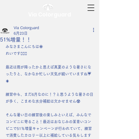
Via Colorguard
Via Colorguard
6月23日
51%増量！！
みなさまこんにちは🌞
れいです🧚🏻‍♀️
最近は雨が降ったかと思えば真夏のような暑さにな
ったりと、なかなか忙しい天気が続いていますね☔️
☀️
練習中も、まだ6月なのに！？と思うような暑さの日
が多く、こまめな水分補給は欠かせません😵
そんな暑い日の練習後の楽しみといえば、みんなで
コンビニに寄ること！最近はおなじみの某青いコン
ビニで51％増量キャンペーンが行われていて、練習
で消費したカロリー以上に補給している気もします