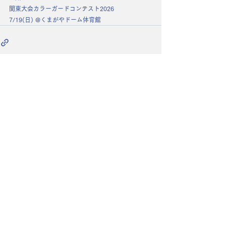
関東大会カラーガードコンテスト2026
7/19(日) @くまがやドーム体育館
コメント
コメントを追加…
​代表TUNA.のHPは
こちら