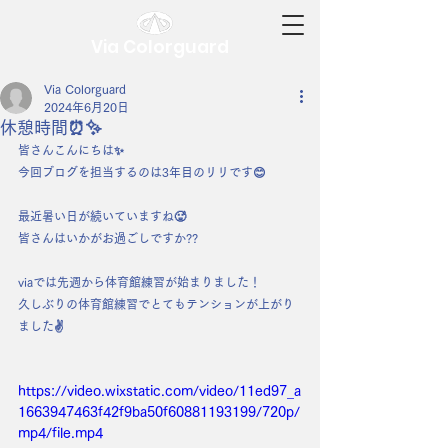
Via Colorguard
Via Colorguard
2024年6月20日
休憩時間⏰✨️
皆さんこんにちは✨️
今回ブログを担当するのは3年目のリリです😊
最近暑い日が続いていますね🥵
皆さんはいかがお過ごしですか??
viaでは先週から体育館練習が始まりました！
久しぶりの体育館練習でとてもテンションが上がり
ました✌️
https://video.wixstatic.com/video/11ed97_a
1663947463f42f9ba50f60881193199/720p/
mp4/file.mp4