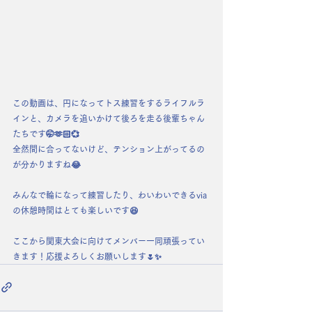
この動画は、円になってトス練習をするライフルラ
インと、カメラを追いかけて後ろを走る後輩ちゃん
たちです🤭🫶🏻💞
全然間に合ってないけど、テンション上がってるの
が分かりますね😂
みんなで輪になって練習したり、わいわいできるvia
の休憩時間はとても楽しいです😆
ここから関東大会に向けてメンバー一同頑張ってい
きます！応援よろしくお願いします🌷✨️