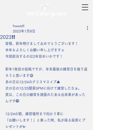
Via Colorguard
hwwoff
2023年1月8日
2023❗❗
皆様、新年明けましておめでとうございます！
本年もよろしくお願い申し上げます☺︎
今回担当するのは2年目ゆいかです！
新年1発目の投稿ですが、年末最後の練習日を振り返
ろうと思います😉
あの日は12/24のクリスマスイブ🎄
次の日の12/25関東SPMに向けて練習したなぁ。
実は、この日の練習を頑張れたある出来事があった
んです🤭
12/24の朝、練習場所まで向かう車に
「お願いします！」と乗った時、私が座る座席にプ
レゼントが✨