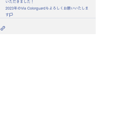
いただきました！
2023年のVia Colorguardもよろしくお願いいたしま
す🏳
コメント
コメントを追加…
​代表TUNA.のHPは
こちら