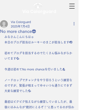
Via Colorguard
Via Colorguard
2025年7月4日
No more chance😎
みなさんこんにちは☺️
本日のブログ担当はルーキーのまこが担当します🫡
初めてブログを担当するのでたくさん悩みながらか
いてます💦
今週は初めてNo more chanceを行いました💪
ノードロップでチャンクをやり切ろうという練習な
のですが、緊張が相まって中々いつも通りにできず
大変な練習でした💦
最初はビクビク怯えながら練習していましたが、最
後にはみんなが"絶対にとるぞ！"と思ってるのが伝わ