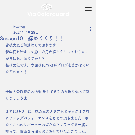
Via Colorguard
hwwoff
2024年4月28日
Season10 締めくくり！！
皆様大変ご無沙汰しております！
新年度も始まって約一カ月が経とうとしております
が皆様お元気ですか！？
私は元気です。今回はsumikaがブログを書かせてい
ただきます！
全国大会以降のviaが何をしてきたのか振り返って参
りましょう🕐
まずは3月2日に、味の素スタジアムでキックオフ前
にフラッグパフォーマンスをさせて頂きました！⚽
たくさんのサポーターの皆さんとフラッグを一緒に
振って、貴重な時間を過ごさせていただきました。