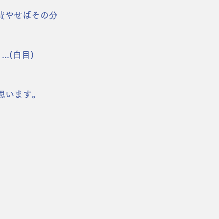
間費やせばその分
.(白目)
と思います。